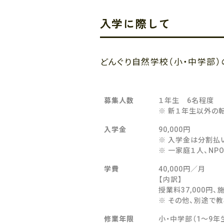
入学に際して
どんぐり自然学校（小・中学部
募集人数
１年生 6名程度
※ 新１年生以外の
入学金
90,000円
※ 入学金は分割払
※ 一家庭１人、N
学費
40,000円／月
【内訳】
授業料37,000円、
※ その他、別途で
修業年限
小・中学部（1〜9年