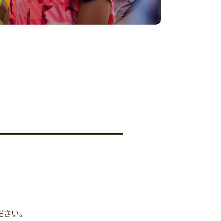
。
ださい。